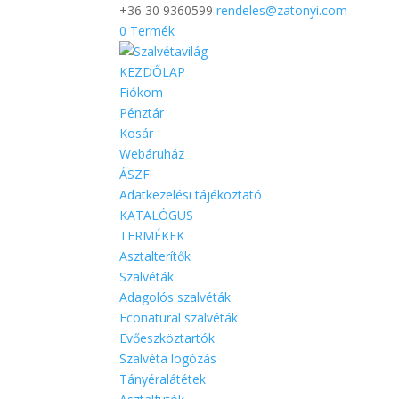
+36 30 9360599
rendeles@zatonyi.com
0 Termék
KEZDŐLAP
Fiókom
Pénztár
Kosár
Webáruház
ÁSZF
Adatkezelési tájékoztató
KATALÓGUS
TERMÉKEK
Asztalterítők
Szalvéták
Adagolós szalvéták
Econatural szalvéták
Evőeszköztartók
Szalvéta logózás
Tányéralátétek