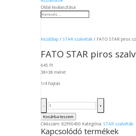
Asztalfutók
Oldal kiválasztása
Kezdőlap
/
STAR szalvéták
/ FATO STAR piros sz
FATO STAR piros szalv
645
Ft
38×38 méret
1/4 hajtás
FATO
-
+
STAR
piros
Kosárba teszem
szalvéta
Cikkszám:
82990400
Kategória:
STAR szalvéták
Kapcsolódó termékek
38x38