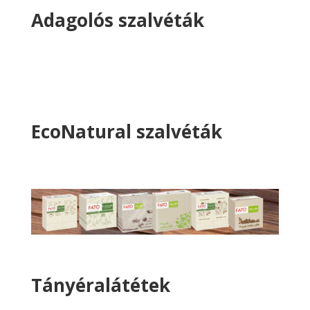
Adagolós szalvéták
EcoNatural szalvéták
Tányéralátétek