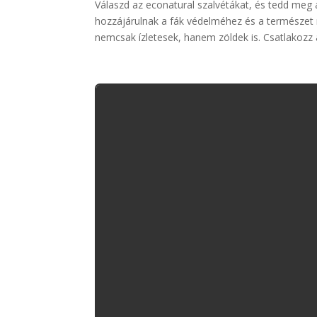
Válaszd az econatural szalvétákat, és tedd meg 
hozzájárulnak a fák védelméhez és a természet 
nemcsak ízletesek, hanem zöldek is. Csatlakoz