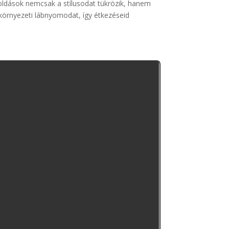
goldások nemcsak a stílusodat tükrözik, hanem
környezeti lábnyomodat, így étkezéseid