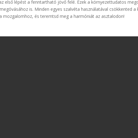
az első lépést a fenntartható jövő felé. Ezek a környezettudatos me
megóvásához is. Minden egyes szalvéta használatával csökkented a 
z a mozgalomhoz, és teremtsd meg a harmóniát az asztalodon!