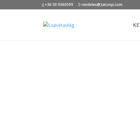
+36 30 9360599
rendeles@zatonyi.com
KE