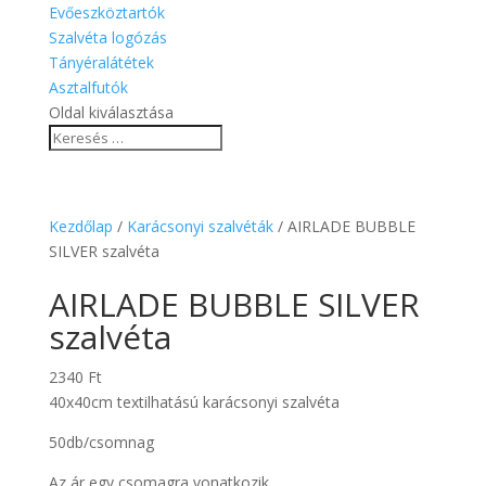
Evőeszköztartók
Szalvéta logózás
Tányéralátétek
Asztalfutók
Oldal kiválasztása
Kezdőlap
/
Karácsonyi szalvéták
/ AIRLADE BUBBLE
SILVER szalvéta
AIRLADE BUBBLE SILVER
szalvéta
2340
Ft
40x40cm textilhatású karácsonyi szalvéta
50db/csomnag
Az ár egy csomagra vonatkozik