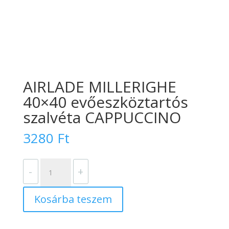
AIRLADE MILLERIGHE
40×40 evőeszköztartós
szalvéta CAPPUCCINO
3280
Ft
AIRLADE
-
+
MILLERIGHE
40x40
Kosárba teszem
evőeszköztartós
szalvéta
CAPPUCCINO