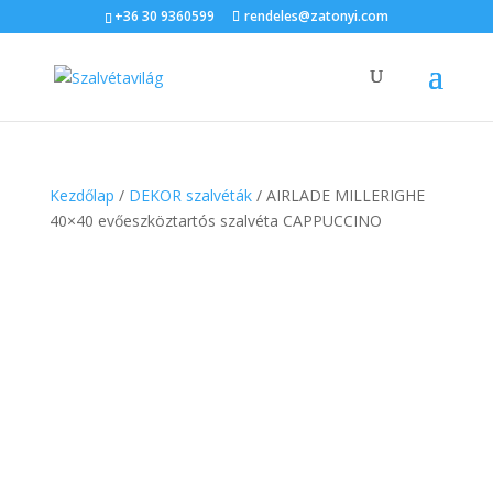
+36 30 9360599
rendeles@zatonyi.com
Kezdőlap
/
DEKOR szalvéták
/ AIRLADE MILLERIGHE
40×40 evőeszköztartós szalvéta CAPPUCCINO