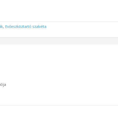
ák
,
Evőeszköztartó szalvéta
iója