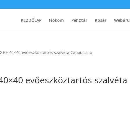
KEZDŐLAP
Fiókom
Pénztár
Kosár
Webáru
GHE 40×40 evőeszköztartós szalvéta Cappuccino
0×40 evőeszköztartós szalvéta