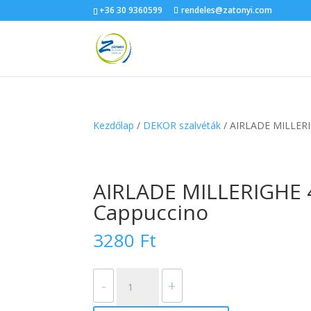
+36 30 9360599
rendeles@zatonyi.com
Kezdőlap
/
DEKOR szalvéták
/ AIRLADE MILLERI
AIRLADE MILLERIGHE 4
Cappuccino
3280
Ft
AIRLADE
-
+
MILLERIGHE
40x40