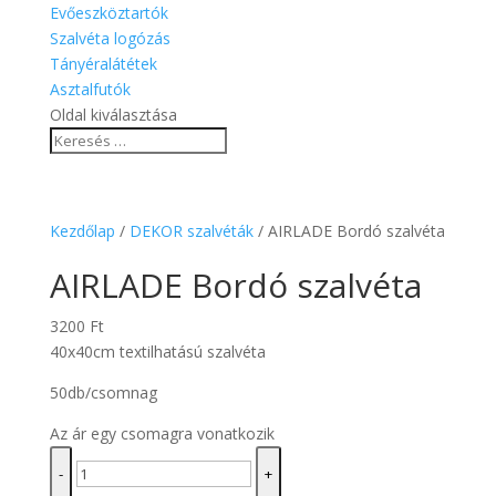
Evőeszköztartók
Szalvéta logózás
Tányéralátétek
Asztalfutók
Oldal kiválasztása
Kezdőlap
/
DEKOR szalvéták
/ AIRLADE Bordó szalvéta
AIRLADE Bordó szalvéta
3200
Ft
40x40cm textilhatású szalvéta
50db/csomnag
Az ár egy csomagra vonatkozik
AIRLADE
-
+
Bordó