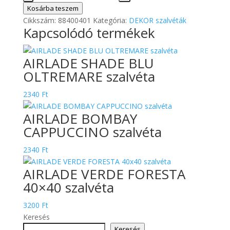
szalvéta
Kosárba teszem
mennyiség
Cikkszám:
88400401
Kategória:
DEKOR szalvéták
Kapcsolódó termékek
AIRLADE SHADE BLU
OLTREMARE szalvéta
2340
Ft
AIRLADE BOMBAY
CAPPUCCINO szalvéta
2340
Ft
AIRLADE VERDE FORESTA
40×40 szalvéta
3200
Ft
Keresés
Keresés