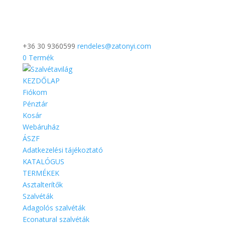
+36 30 9360599
rendeles@zatonyi.com
0 Termék
KEZDŐLAP
Fiókom
Pénztár
Kosár
Webáruház
ÁSZF
Adatkezelési tájékoztató
KATALÓGUS
TERMÉKEK
Asztalterítők
Szalvéták
Adagolós szalvéták
Econatural szalvéták