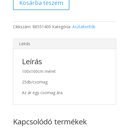
Kosárba teszem
asztalterítő
100x100
mennyiség
Cikkszám:
88551400
Kategória:
Asztalterítők
Leírás
Leírás
100x100cm méret
25db/csomag
Az ár egy csomag ára.
Kapcsolódó termékek