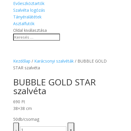
Evőeszköztartók
Szalvéta logózás
Tányéralátétek
Asztalfutók
Oldal kiválasztása
Kezdőlap
/
Karácsonyi szalvéták
/ BUBBLE GOLD
STAR szalvéta
BUBBLE GOLD STAR
szalvéta
690
Ft
38×38 cm
50db/csomag
BUBBLE
-
+