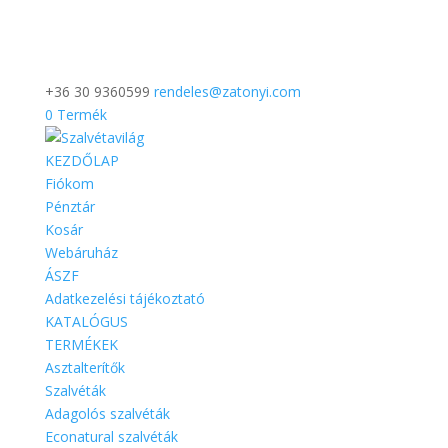
+36 30 9360599
rendeles@zatonyi.com
0 Termék
KEZDŐLAP
Fiókom
Pénztár
Kosár
Webáruház
ÁSZF
Adatkezelési tájékoztató
KATALÓGUS
TERMÉKEK
Asztalterítők
Szalvéták
Adagolós szalvéták
Econatural szalvéták