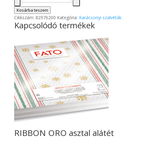
GOLD
STAR
Kosárba teszem
szalvéta
Cikkszám:
82976200
Kategória:
Karácsonyi szalvéták
Kapcsolódó termékek
mennyiség
RIBBON ORO asztal alátét