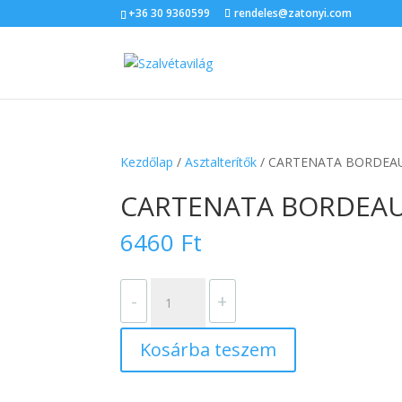
+36 30 9360599
rendeles@zatonyi.com
Kezdőlap
/
Asztalterítők
/ CARTENATA BORDEAUX 
CARTENATA BORDEAUX 
6460
Ft
CARTENATA
-
+
BORDEAUX
asztalterítő
Kosárba teszem
100x100
mennyiség