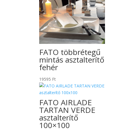
FATO többrétegű
mintás asztalterítő
fehér
19595
Ft
FATO AIRLADE
TARTAN VERDE
asztalterítő
100×100