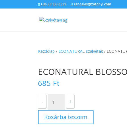
+36 30 9360599
rendeles@zatonyi.com
Kezdőlap
/
ECONATURAL szalvéták
/ ECONATUR
ECONATURAL BLOSSOM
685
Ft
ECONATURAL
-
+
BLOSSOM
szalvéta
Kosárba teszem
33x33
mennyiség