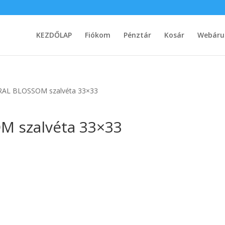
KEZDŐLAP
Fiókom
Pénztár
Kosár
Webáru
AL BLOSSOM szalvéta 33×33
 szalvéta 33×33