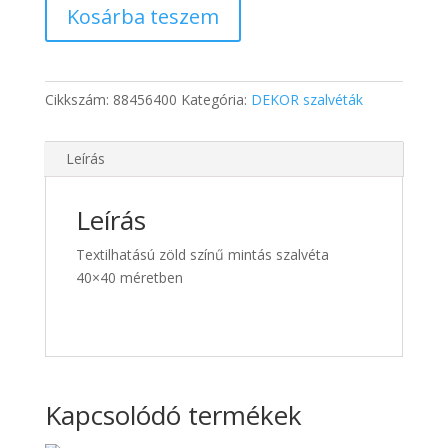
Kosárba teszem
SALVIA
szalvéta
40x40
50db/csomag
Cikkszám:
88456400
Kategória:
DEKOR szalvéták
mennyiség
Leírás
Leírás
Textilhatású zöld színű mintás szalvéta
40×40 méretben
Kapcsolódó termékek