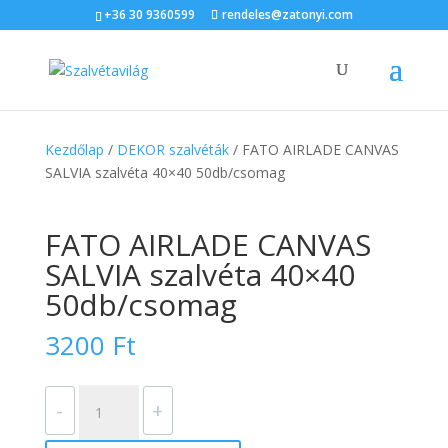
+36 30 9360599
rendeles@zatonyi.com
Kezdőlap
/
DEKOR szalvéták
/ FATO AIRLADE CANVAS
SALVIA szalvéta 40×40 50db/csomag
FATO AIRLADE CANVAS
SALVIA szalvéta 40×40
50db/csomag
3200
Ft
FATO
-
+
AIRLADE
CANVAS