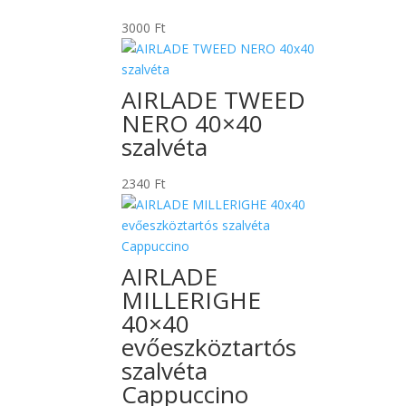
3000
Ft
AIRLADE TWEED
NERO 40×40
szalvéta
2340
Ft
AIRLADE
MILLERIGHE
40×40
evőeszköztartós
szalvéta
Cappuccino