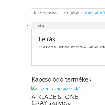
40x40
50db/csomag
Cikkszám:
88456800
Kategória:
DEKOR szalvétá
mennyiség
Leírás
Leírás
Textilhatású mintás szalvéta 40×40 méret
Kapcsolódó termékek
AIRLADE STONE
GRAY szalvéta