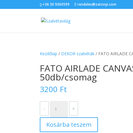
+36 30 9360599
rendeles@zatonyi.com
Kezdőlap
/
DEKOR szalvéták
/ FATO AIRLADE C
FATO AIRLADE CANVAS
50db/csomag
3200
Ft
FATO
-
+
AIRLADE
CANVAS
Kosárba teszem
TORTORA
szalvéta