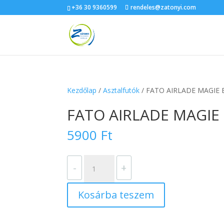
+36 30 9360599
rendeles@zatonyi.com
Kezdőlap
/
Asztalfutók
/ FATO AIRLADE MAGIE 
FATO AIRLADE MAGIE 
5900
Ft
FATO
-
+
AIRLADE
MAGIE
Kosárba teszem
BORDEAUX
asztalfutó
0,4x24m