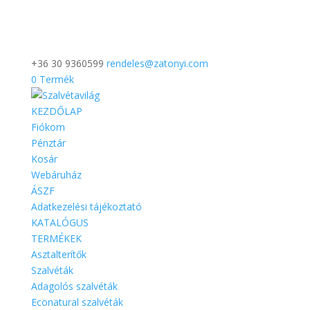
+36 30 9360599
rendeles@zatonyi.com
0 Termék
KEZDŐLAP
Fiókom
Pénztár
Kosár
Webáruház
ÁSZF
Adatkezelési tájékoztató
KATALÓGUS
TERMÉKEK
Asztalterítők
Szalvéták
Adagolós szalvéták
Econatural szalvéták