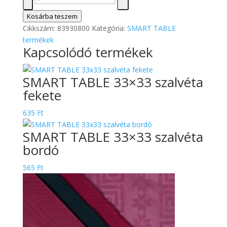
SMART
TABLE
Kosárba teszem
40x40
Cikkszám:
83930800
Kategória:
SMART TABLE
szalvéta
termékek
Kapcsolódó termékek
Bordó
mennyiség
SMART TABLE 33×33 szalvéta
fekete
635
Ft
SMART TABLE 33×33 szalvéta
bordó
565
Ft