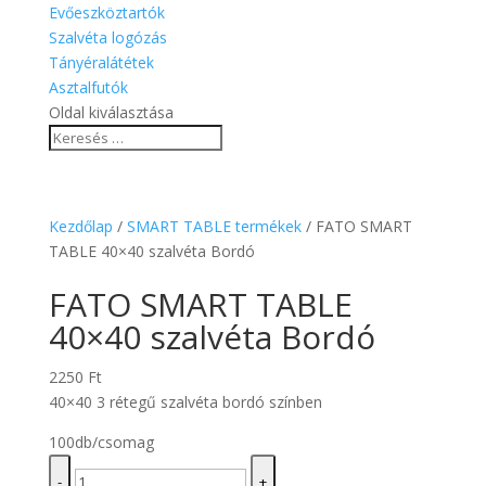
Evőeszköztartók
Szalvéta logózás
Tányéralátétek
Asztalfutók
Oldal kiválasztása
Kezdőlap
/
SMART TABLE termékek
/ FATO SMART
TABLE 40×40 szalvéta Bordó
FATO SMART TABLE
40×40 szalvéta Bordó
2250
Ft
40×40 3 rétegű szalvéta bordó színben
100db/csomag
FATO
-
+