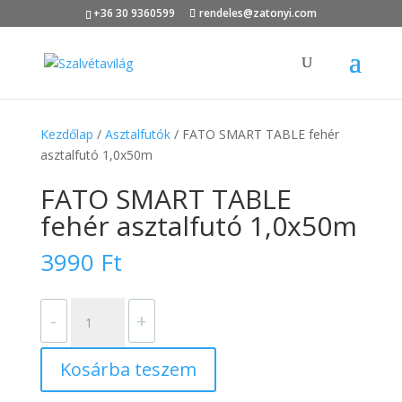
+36 30 9360599
rendeles@zatonyi.com
Kezdőlap
/
Asztalfutók
/ FATO SMART TABLE fehér
asztalfutó 1,0x50m
FATO SMART TABLE
fehér asztalfutó 1,0x50m
3990
Ft
FATO
-
+
SMART
TABLE
Kosárba teszem
fehér
asztalfutó