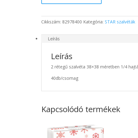
szalvéta
mennyiség
Cikkszám:
82978400
Kategória:
STAR szalvéták
Leírás
Leírás
2 rétegű szalvéta 38×38 méretben 1/4 hajt
40db/csomag
Kapcsolódó termékek