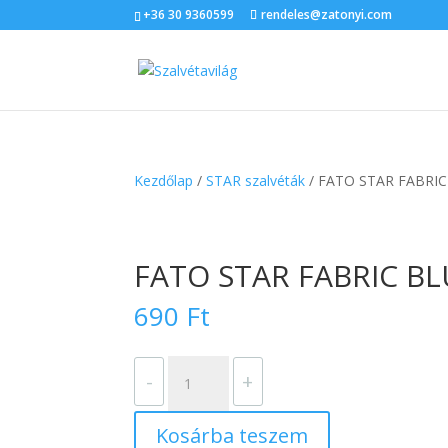
+36 30 9360599
rendeles@zatonyi.com
Kezdőlap
/
STAR szalvéták
/ FATO STAR FABRIC 
FATO STAR FABRIC BLU
690
Ft
FATO
-
+
STAR
FABRIC
Kosárba teszem
BLUE