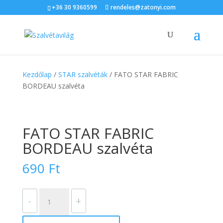
+36 30 9360599
rendeles@zatonyi.com
Kezdőlap
/
STAR szalvéták
/ FATO STAR FABRIC
BORDEAU szalvéta
FATO STAR FABRIC
BORDEAU szalvéta
690
Ft
FATO
-
+
STAR
FABRIC