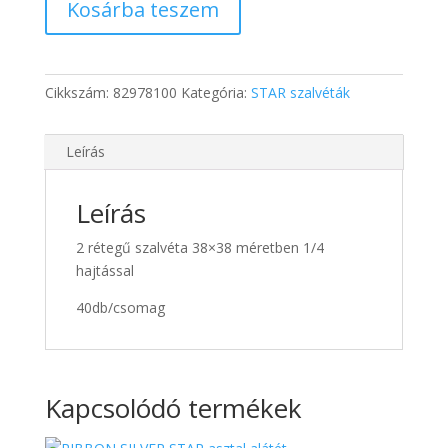
Kosárba teszem
BORDEAU
szalvéta
mennyiség
Cikkszám:
82978100
Kategória:
STAR szalvéták
Leírás
Leírás
2 rétegű szalvéta 38×38 méretben 1/4
hajtással
40db/csomag
Kapcsolódó termékek