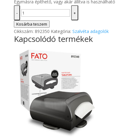
Egymásra építhető, vagy akár állítva is használható
L-
-
+
ONE
COUNTER
Kosárba teszem
MOD
Cikkszám:
892350
Kategória:
Szalvéta adagolók
Kapcsolódó termékek
szalvéta
adagoló
mennyiség