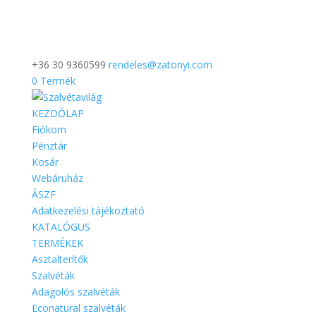
+36 30 9360599
rendeles@zatonyi.com
0 Termék
KEZDŐLAP
Fiókom
Pénztár
Kosár
Webáruház
ÁSZF
Adatkezelési tájékoztató
KATALÓGUS
TERMÉKEK
Asztalterítők
Szalvéták
Adagolós szalvéták
Econatural szalvéták