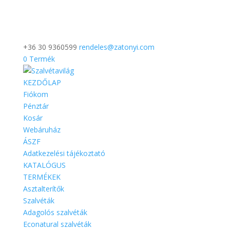
+36 30 9360599
rendeles@zatonyi.com
0 Termék
KEZDŐLAP
Fiókom
Pénztár
Kosár
Webáruház
ÁSZF
Adatkezelési tájékoztató
KATALÓGUS
TERMÉKEK
Asztalterítők
Szalvéták
Adagolós szalvéták
Econatural szalvéták