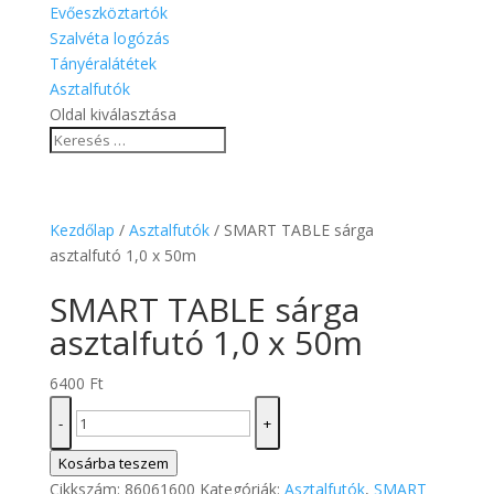
Evőeszköztartók
Szalvéta logózás
Tányéralátétek
Asztalfutók
Oldal kiválasztása
Kezdőlap
/
Asztalfutók
/ SMART TABLE sárga
asztalfutó 1,0 x 50m
SMART TABLE sárga
asztalfutó 1,0 x 50m
6400
Ft
SMART
-
+
TABLE
sárga
Kosárba teszem
asztalfutó
Cikkszám:
86061600
Kategóriák:
Asztalfutók
,
SMART