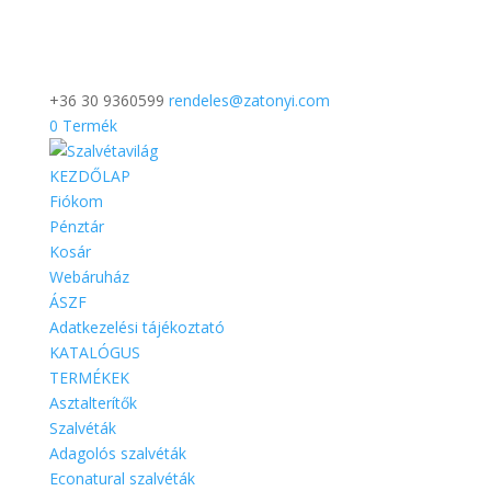
+36 30 9360599
rendeles@zatonyi.com
0 Termék
KEZDŐLAP
Fiókom
Pénztár
Kosár
Webáruház
ÁSZF
Adatkezelési tájékoztató
KATALÓGUS
TERMÉKEK
Asztalterítők
Szalvéták
Adagolós szalvéták
Econatural szalvéták