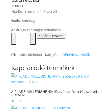
3200
Ft
40x40cm textilhatású szalvéta
50db/csomnag
Az ár egy csomagra vonatkozik
AIRLADE
Kosárba teszem
-
+
BLUE
NOTTE
szalvéta
Cikkszám:
88400601
Kategória:
DEKOR szalvéták
mennyiség
Kapcsolódó termékek
AIRLADE MILLERIGHE 40×40 evőeszköztartós szalvéta
POLVERE
3280
Ft