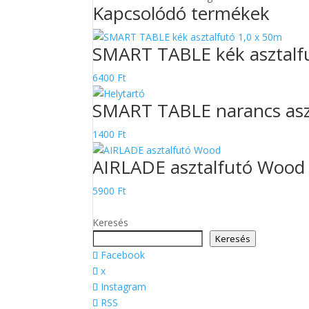
Kapcsolódó termékek
0,4x24m
mennyiség
SMART TABLE kék asztalf
6400
Ft
SMART TABLE narancs asz
1400
Ft
AIRLADE asztalfutó Wood
5900
Ft
Keresés
Keresés
Facebook
x
Instagram
RSS