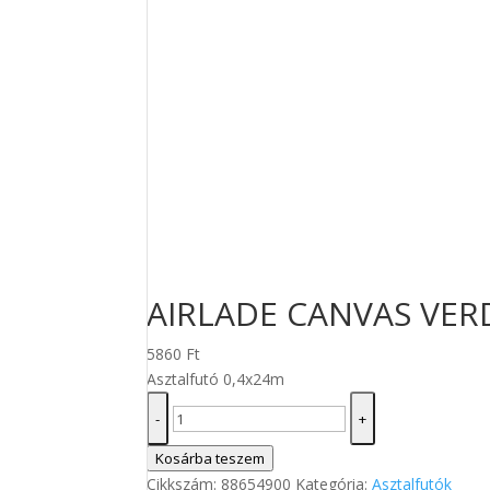
AIRLADE CANVAS VERD
5860
Ft
Asztalfutó 0,4x24m
AIRLADE
-
+
CANVAS
VERDE
Kosárba teszem
asztalfutó
Cikkszám:
88654900
Kategória:
Asztalfutók