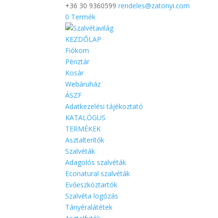
+36 30 9360599
rendeles@zatonyi.com
0 Termék
KEZDŐLAP
Fiókom
Pénztár
Kosár
Webáruház
ÁSZF
Adatkezelési tájékoztató
KATALÓGUS
TERMÉKEK
Asztalterítők
Szalvéták
Adagolós szalvéták
Econatural szalvéták
Evőeszköztartók
Szalvéta logózás
Tányéralátétek