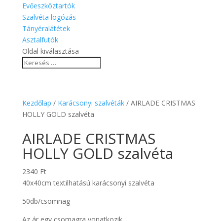
Evőeszköztartók
Szalvéta logózás
Tányéralátétek
Asztalfutók
Oldal kiválasztása
Kezdőlap
/
Karácsonyi szalvéták
/ AIRLADE CRISTMAS
HOLLY GOLD szalvéta
AIRLADE CRISTMAS
HOLLY GOLD szalvéta
2340
Ft
40x40cm textilhatású karácsonyi szalvéta
50db/csomnag
Az ár egy csomagra vonatkozik