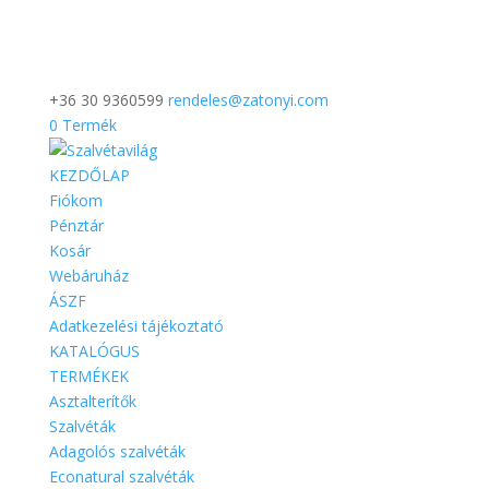
+36 30 9360599
rendeles@zatonyi.com
0 Termék
KEZDŐLAP
Fiókom
Pénztár
Kosár
Webáruház
ÁSZF
Adatkezelési tájékoztató
KATALÓGUS
TERMÉKEK
Asztalterítők
Szalvéták
Adagolós szalvéták
Econatural szalvéták