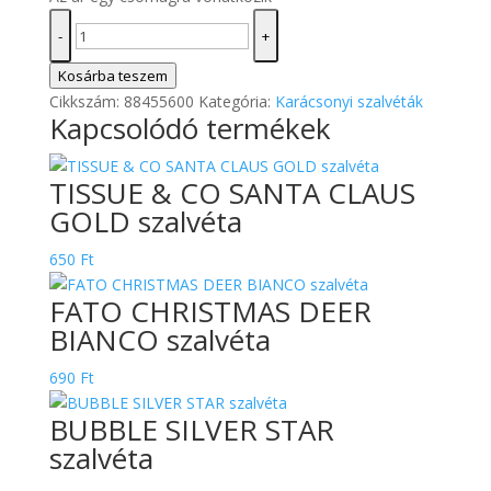
AIRLADE
-
+
CRISTMAS
HOLLY
Kosárba teszem
GOLD
Cikkszám:
88455600
Kategória:
Karácsonyi szalvéták
Kapcsolódó termékek
szalvéta
mennyiség
TISSUE & CO SANTA CLAUS
GOLD szalvéta
650
Ft
FATO CHRISTMAS DEER
BIANCO szalvéta
690
Ft
BUBBLE SILVER STAR
szalvéta