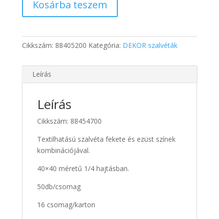
Kosárba teszem
OLIVA
40x40
szalvéta
mennyiség
Cikkszám:
88405200
Kategória:
DEKOR szalvéták
Leírás
Leírás
Cikkszám: 88454700
Textilhatású szalvéta fekete és ezüst színek
kombinációjával.
40×40 méretű 1/4 hajtásban.
50db/csomag
16 csomag/karton