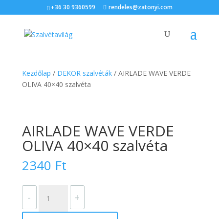
+36 30 9360599
rendeles@zatonyi.com
Kezdőlap
/
DEKOR szalvéták
/ AIRLADE WAVE VERDE
OLIVA 40×40 szalvéta
AIRLADE WAVE VERDE
OLIVA 40×40 szalvéta
2340
Ft
AIRLADE
-
+
WAVE
VERDE