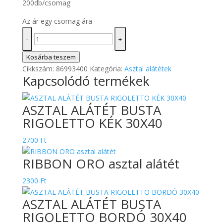
200db/csomag
Az ár egy csomag ára
ASZTAL
-
+
ALÁTÉT
BISTROT
Kosárba teszem
DELUXE
Cikkszám:
86993400
Kategória:
Asztal alátétek
Kapcsolódó termékek
30X40
mennyiség
ASZTAL ALÁTÉT BUSTA
RIGOLETTO KÉK 30X40
2700
Ft
RIBBON ORO asztal alátét
2300
Ft
ASZTAL ALÁTÉT BUSTA
RIGOLETTO BORDÓ 30X40