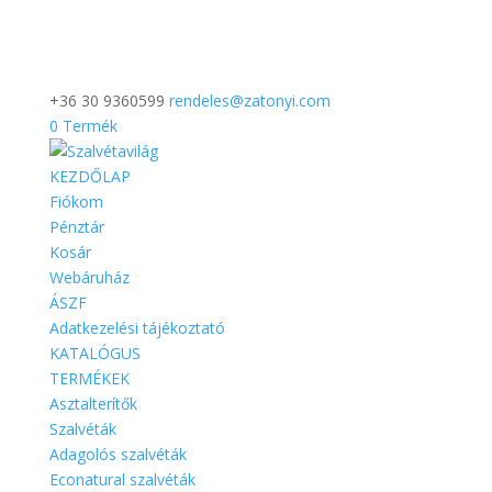
+36 30 9360599
rendeles@zatonyi.com
0 Termék
KEZDŐLAP
Fiókom
Pénztár
Kosár
Webáruház
ÁSZF
Adatkezelési tájékoztató
KATALÓGUS
TERMÉKEK
Asztalterítők
Szalvéták
Adagolós szalvéták
Econatural szalvéták