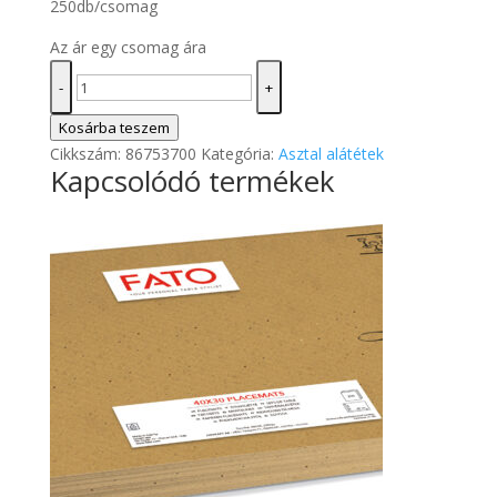
250db/csomag
Az ár egy csomag ára
ASZTAL
-
+
ALÁTÉT
BUSTA
Kosárba teszem
RIGOLETTO
Cikkszám:
86753700
Kategória:
Asztal alátétek
Kapcsolódó termékek
CSOKI
30X40
mennyiség