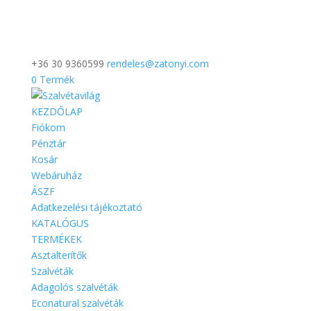
+36 30 9360599
rendeles@zatonyi.com
0 Termék
KEZDŐLAP
Fiókom
Pénztár
Kosár
Webáruház
ÁSZF
Adatkezelési tájékoztató
KATALÓGUS
TERMÉKEK
Asztalterítők
Szalvéták
Adagolós szalvéták
Econatural szalvéták