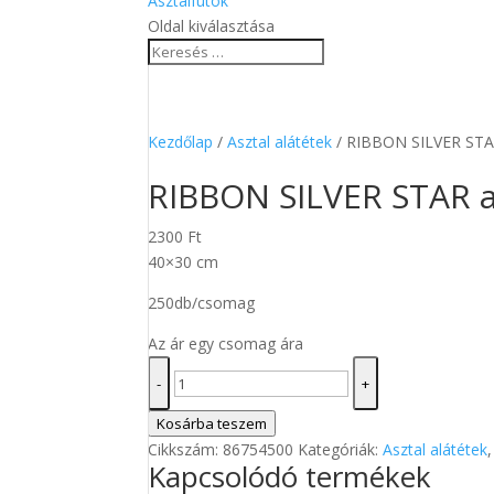
Asztalfutók
Oldal kiválasztása
Kezdőlap
/
Asztal alátétek
/ RIBBON SILVER STAR
RIBBON SILVER STAR as
2300
Ft
40×30 cm
250db/csomag
Az ár egy csomag ára
RIBBON
-
+
SILVER
STAR
Kosárba teszem
asztal
Cikkszám:
86754500
Kategóriák:
Asztal alátétek
Kapcsolódó termékek
alátét