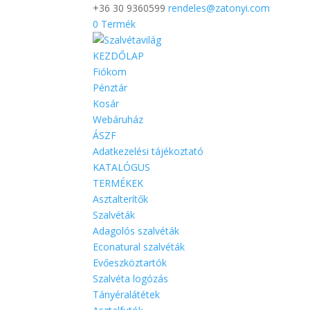
+36 30 9360599
rendeles@zatonyi.com
0 Termék
KEZDŐLAP
Fiókom
Pénztár
Kosár
Webáruház
ÁSZF
Adatkezelési tájékoztató
KATALÓGUS
TERMÉKEK
Asztalterítők
Szalvéták
Adagolós szalvéták
Econatural szalvéták
Evőeszköztartók
Szalvéta logózás
Tányéralátétek