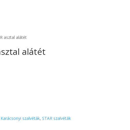
 asztal alátét
ztal alátét
,
Karácsonyi szalvéták
,
STAR szalvéták