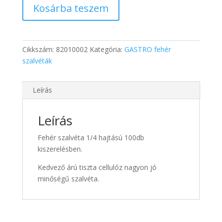
Kosárba teszem
TABLE
szalvéta
30x30
100db/csomag
Cikkszám:
82010002
Kategória:
GASTRO fehér
mennyiség
szalvéták
Leírás
Leírás
Fehér szalvéta 1/4 hajtású 100db
kiszerelésben.
Kedvező árú tiszta cellulóz nagyon jó
minőségű szalvéta.