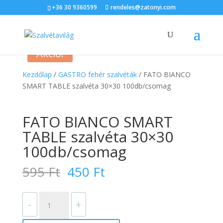
+36 30 9360599
rendeles@zatonyi.com
Akció!
Kezdőlap
/
GASTRO fehér szalvéták
/ FATO BIANCO
SMART TABLE szalvéta 30×30 100db/csomag
FATO BIANCO SMART
TABLE szalvéta 30×30
100db/csomag
Original
Current
595
Ft
450
Ft
price
price
was:
is:
FATO
595 Ft.
450 Ft.
-
+
BIANCO
SMART