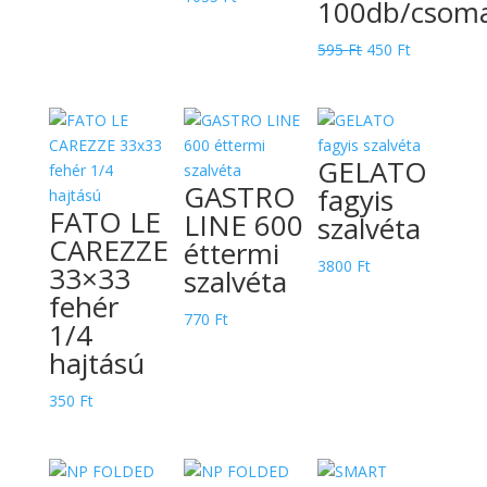
100db/csom
Original
Current
595
Ft
450
Ft
price
price
was:
is:
595 Ft.
450 Ft.
GELATO
GASTRO
fagyis
FATO LE
LINE 600
szalvéta
CAREZZE
éttermi
3800
Ft
33×33
szalvéta
fehér
770
Ft
1/4
hajtású
350
Ft