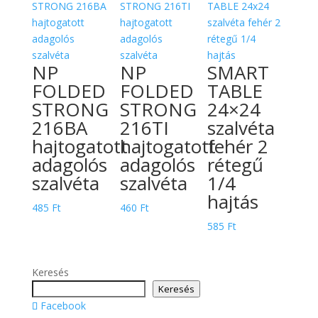
NP
NP
SMART
FOLDED
FOLDED
TABLE
STRONG
STRONG
24×24
216BA
216TI
szalvéta
hajtogatott
hajtogatott
fehér 2
adagolós
adagolós
rétegű
szalvéta
szalvéta
1/4
hajtás
485
Ft
460
Ft
585
Ft
Keresés
Keresés
Facebook