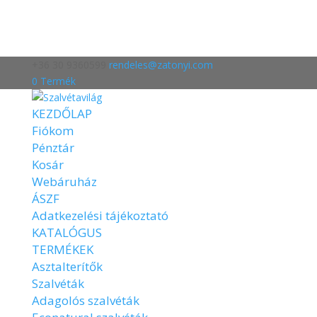
+36 30 9360599
rendeles@zatonyi.com
0 Termék
KEZDŐLAP
Fiókom
Pénztár
Kosár
Webáruház
ÁSZF
Adatkezelési tájékoztató
KATALÓGUS
TERMÉKEK
Asztalterítők
Szalvéták
Adagolós szalvéták