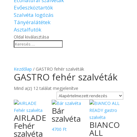
Econatural szalvéták
Evőeszköztartók
Szalvéta logózás
Tányéralátétek
Asztalfutók
Oldal kiválasztása
Kezdőlap
/ GASTRO fehér szalvéták
GASTRO fehér szalvéták
Mind a(z) 12 találat megjelenítve
Bár
AIRLADE
szalvéta
BIANCO
Fehér
4700
Ft
ALL
szalvéta