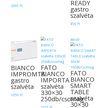
READY
2095
Ft
gastro
szalvéta
850
Ft
Akció!
FATO
BIANCO
FATO
BIANCO
IMPROMTA
BIANCO
IMPORTA
gastro
SMART
szalvéta
szalvéta
TABLE
330×30
1050
Ft
szalvéta
250db/csomag
30×30
1035
Ft