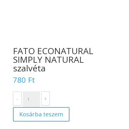
FATO ECONATURAL
SIMPLY NATURAL
szalvéta
780
Ft
FATO
-
+
ECONATURAL
SIMPLY
Kosárba teszem
NATURAL
szalvéta
mennyiség