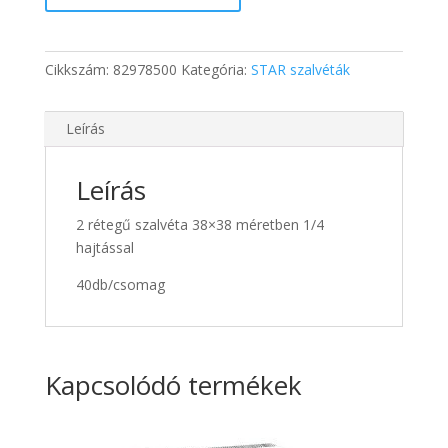
szalvéta
mennyiség
Cikkszám:
82978500
Kategória:
STAR szalvéták
Leírás
Leírás
2 rétegű szalvéta 38×38 méretben 1/4
hajtással
40db/csomag
Kapcsolódó termékek