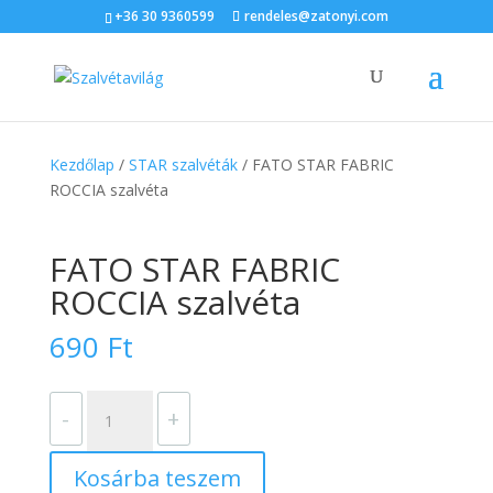
+36 30 9360599
rendeles@zatonyi.com
Kezdőlap
/
STAR szalvéták
/ FATO STAR FABRIC
ROCCIA szalvéta
FATO STAR FABRIC
ROCCIA szalvéta
690
Ft
FATO
-
+
STAR
FABRIC
Kosárba teszem
ROCCIA