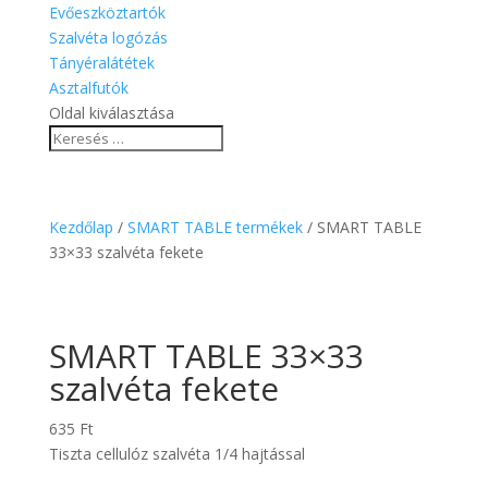
Evőeszköztartók
Szalvéta logózás
Tányéralátétek
Asztalfutók
Oldal kiválasztása
Kezdőlap
/
SMART TABLE termékek
/ SMART TABLE
33×33 szalvéta fekete
SMART TABLE 33×33
szalvéta fekete
635
Ft
Tiszta cellulóz szalvéta 1/4 hajtással