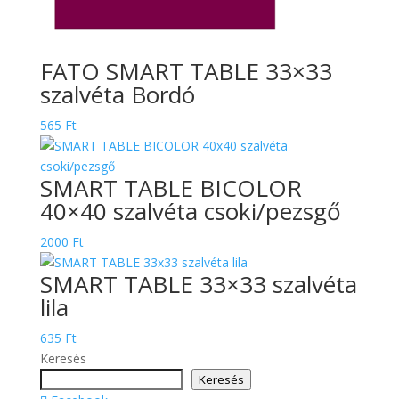
FATO SMART TABLE 33×33
szalvéta Bordó
565
Ft
SMART TABLE BICOLOR
40×40 szalvéta csoki/pezsgő
2000
Ft
SMART TABLE 33×33 szalvéta
lila
635
Ft
Keresés
Keresés