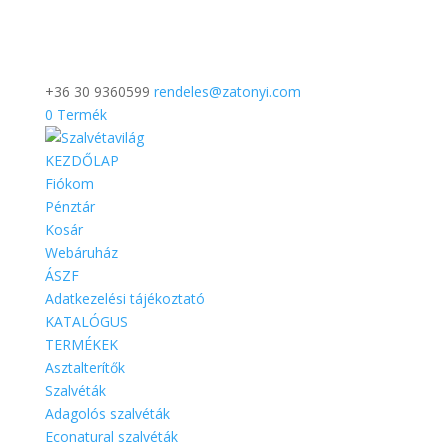
+36 30 9360599
rendeles@zatonyi.com
0 Termék
KEZDŐLAP
Fiókom
Pénztár
Kosár
Webáruház
ÁSZF
Adatkezelési tájékoztató
KATALÓGUS
TERMÉKEK
Asztalterítők
Szalvéták
Adagolós szalvéták
Econatural szalvéták