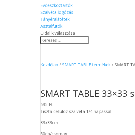
Evőeszköztartók
Szalvéta logózás
Tányéralátétek
Asztalfutók
Oldal kiválasztása
Kezdőlap
/
SMART TABLE termékek
/ SMART TAB
SMART TABLE 33×33 sz
635
Ft
Tiszta cellulóz szalvéta 1/4 hajtással
33x33cm
50db/csomag