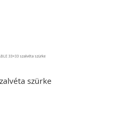
LE 33×33 szalvéta szürke
alvéta szürke