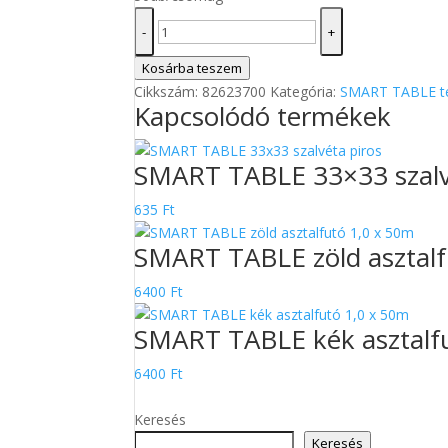
SMART
-
+
TABLE
33x33
Kosárba teszem
szalvéta
Cikkszám:
82623700
Kategória:
SMART TABLE t
Kapcsolódó termékek
szürke
mennyiség
SMART TABLE 33×33 szalv
635
Ft
SMART TABLE zöld asztalf
6400
Ft
SMART TABLE kék asztalf
6400
Ft
Keresés
Keresés