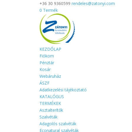
+36 30 9360599
rendeles@zatonyi.com
0 Termék
KEZDŐLAP
Fiókom
Pénztár
Kosár
Webáruház
ÁSZF
Adatkezelési tájékoztató
KATALÓGUS
TERMÉKEK
Asztalterítők
Szalvéták
Adagolós szalvéták
Econatural szalvéták