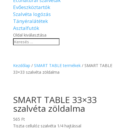
Econatural szalvéták
Evőeszköztartók
Szalvéta logózás
Tányéralátétek
Asztalfutók
Oldal kiválasztása
Kezdőlap
/
SMART TABLE termékek
/ SMART TABLE
33×33 szalvéta zöldalma
SMART TABLE 33×33
szalvéta zöldalma
565
Ft
Tiszta cellulóz szalvéta 1/4 hajtással