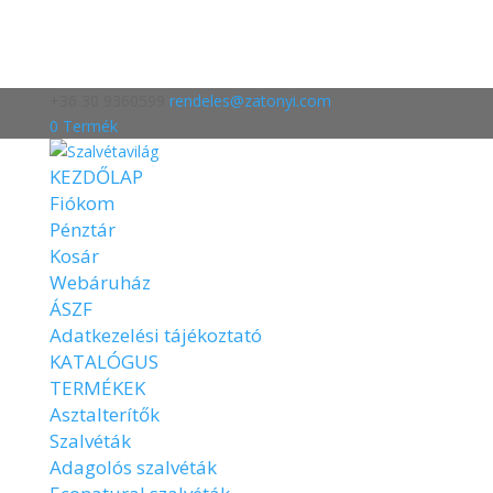
+36 30 9360599
rendeles@zatonyi.com
0 Termék
KEZDŐLAP
Fiókom
Pénztár
Kosár
Webáruház
ÁSZF
Adatkezelési tájékoztató
KATALÓGUS
TERMÉKEK
Asztalterítők
Szalvéták
Adagolós szalvéták