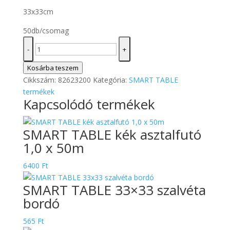
33x33cm
50db/csomag
SMART
-
+
TABLE
33x33
Kosárba teszem
szalvéta
Cikkszám:
82623200
Kategória:
SMART TABLE
zöldalma
termékek
Kapcsolódó termékek
mennyiség
SMART TABLE kék asztalfutó
1,0 x 50m
6400
Ft
SMART TABLE 33×33 szalvéta
bordó
565
Ft